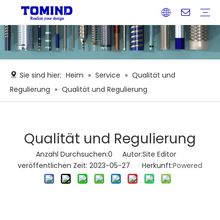
Katheterlösungen
Medizinische Extrusion
PET-Wärmeschrumpfschlauch
OEM-Dienstleistungen
Tests und Validierungen
Design-Entwicklung
Qualität und Regulierung
Klinische Fälle
Technische Lösungen
Herunterladen
FAQ
Unternehmensprofil
Unsere Ehre
Unternehmens Nachrichten
Branchennachrichten
Sie sind hier:
Heim
»
Service
»
Qualität und
Regulierung
»
Qualität und Regulierung
Qualität und Regulierung
Anzahl Durchsuchen:
0
Autor:Site Editor
veröffentlichen Zeit: 2023-05-27 Herkunft:
Powered