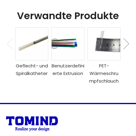
Verwandte Produkte
Geflecht- und
Benutzerdefini
PET-
Hül
Spiralkatheter
erte Extrusion
Wärmeschru
Dil
mpfschlauch